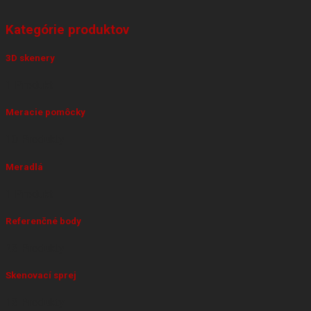
Kategórie produktov
3D skenery
1 Produkt
Meracie pomôcky
10 Produkty
Meradlá
1 Produkt
Referenčné body
23 Produkty
Skenovací sprej
13 Produkty