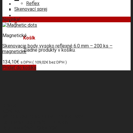
Reflex
Skenovací sprej
Novinka!
0
Magnetické
Košík
Skenovacie body vysoko reflexné 6.0 mm – 200 ks –
Žiadne produkty v košíku.
magnetické
134,10
€
s DPH (
109,02
€
bez DPH )
Pridať do košíka
O NÁS
KONTAKT
VŠEOBECNÉ OBCHODNÉ PODMIENKY
OCHRANA OSOBNÝCH ÚDAJOV
REKLAMAČNÝ PORIADOK