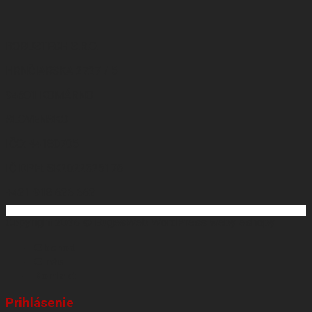
ROBUSTECH S.R.O.
HRNČIARSKA 2727 / 5
94501 KOMÁRNO
SLOVENSKO
IČO: 44180705
IČ DPH: SK2022625176
+421 918 626 662
Copyright 2026 ©
BugesWeb
WordPress weby
eshopy
Obchod
O nás
Kontakt
Prihlásenie