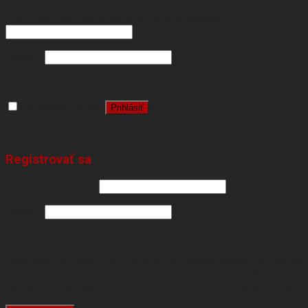
Používateľské meno alebo e-mailová adresa
*
Heslo
*
Zapamätať si ma
Prihlásiť
Stratili ste heslo?
Registrovať sa
E-mailová adresa
*
Heslo
*
Vaše osobné údaje budú použité na zjednodušenie používania
tejto webovej stránke, na správu prihlasovania do vášho účtu a
na iné účely opísané v dokumente
pravidlá ochrany súkromia
.