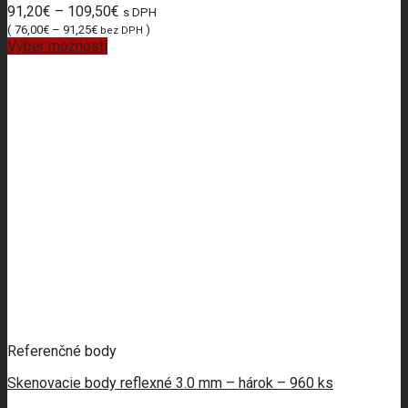
91,20
€
–
109,50
€
s DPH
(
76,00
€
–
91,25
€
)
bez DPH
Výber možností
Referenčné body
Skenovacie body reflexné 3.0 mm – hárok – 960 ks