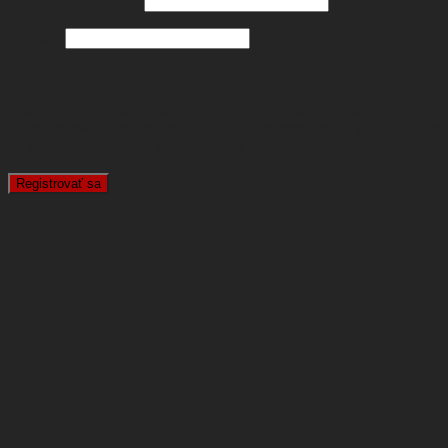
E-mailová adresa
*
Heslo
*
Vaše osobné údaje budú použité na zjednodušenie používania
tejto webovej stránke, na správu prihlasovania do vášho účtu a
na iné účely opísané v dokumente
pravidlá ochrany súkromia
.
Registrovať sa