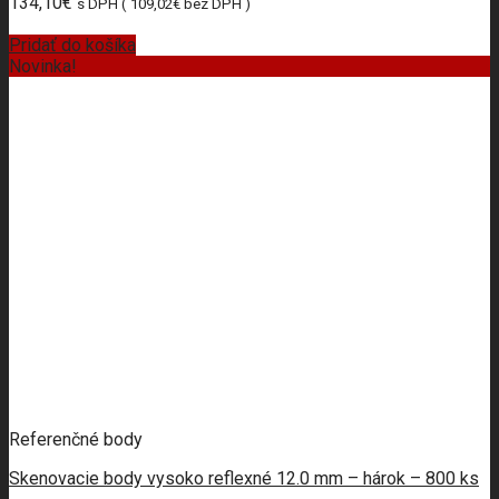
134,10
€
s DPH (
109,02
€
bez DPH )
Pridať do košíka
Novinka!
Referenčné body
Skenovacie body vysoko reflexné 12.0 mm – hárok – 800 ks