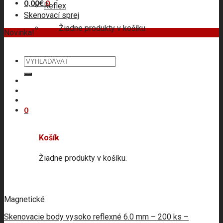
0,00
€
0
Reflex
Skenovací sprej
Žiadne produkty v košíku.
Novinka!
Hľadať:
0
Košík
Žiadne produkty v košíku.
Magnetické
Skenovacie body vysoko reflexné 6.0 mm – 200 ks –