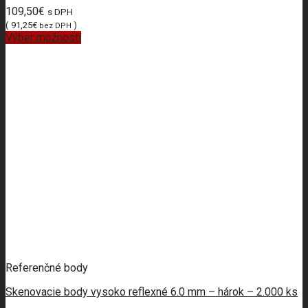
109,50
€
s DPH
(
91,25
€
)
bez DPH
Výber možností
Referenčné body
Skenovacie body vysoko reflexné 6.0 mm – hárok – 2.000 ks