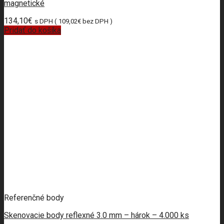
magnetické
134,10
€
s DPH (
109,02
€
bez DPH )
Pridať do košíka
Referenčné body
Skenovacie body reflexné 3.0 mm – hárok – 4.000 ks