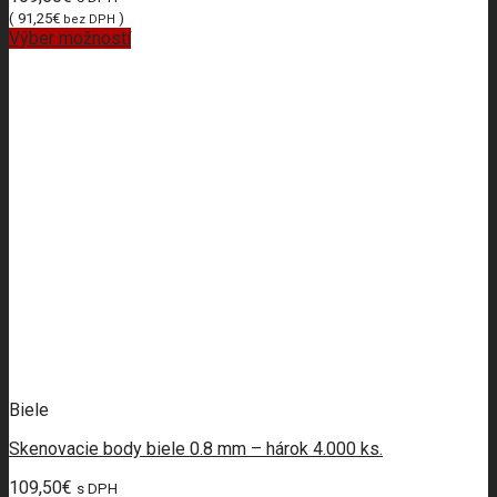
(
91,25
€
)
bez DPH
Výber možností
Biele
Skenovacie body biele 0.8 mm – hárok 4.000 ks.
109,50
€
s DPH