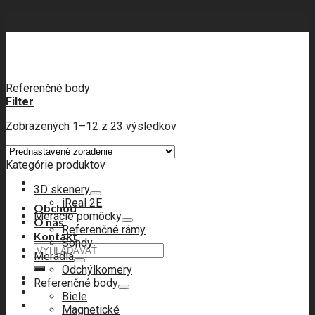
Skip
to
content
Referenčné body
Filter
Zobrazených 1–12 z 23 výsledkov
Kategórie produktov
3D skenery
iReal 2E
Obchod
Meracie pomôcky
O nás
Referenčné rámy
Kontakt
Sondy
Hľadať:
Meradlá
Odchýlkomery
Referenčné body
Biele
Magnetické