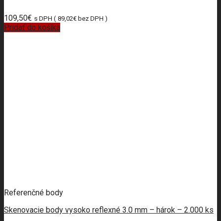
109,50
€
s DPH (
89,02
€
bez DPH )
Pridať do košíka
Referenčné body
Skenovacie body vysoko reflexné 3.0 mm – hárok – 2.000 ks