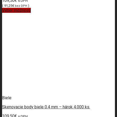
109,50
€
s DPH
(
91,25
€
)
bez DPH
Výber možností
Biele
Skenovacie body biele 0.4 mm – hárok 4.000 ks.
109,50
€
s DPH