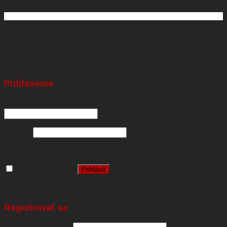
+421 918 626 662
Copyright 2026 ©
BugesWeb
WordPress weby
eshopy
Obchod
O nás
Kontakt
Prihlásenie
Používateľské meno alebo e-mailová adresa
*
Heslo
*
Zapamätať si ma
Prihlásiť
Stratili ste heslo?
Registrovať sa