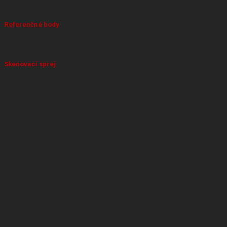
1 Produkt
Referenčné body
23 Produkty
Skenovací sprej
13 Produkty
ROBUSTECH S.R.O.
HRNČIARSKA 2727 / 5
94501 KOMÁRNO
SLOVENSKO
IČO: 44180705
IČ DPH: SK2022625176