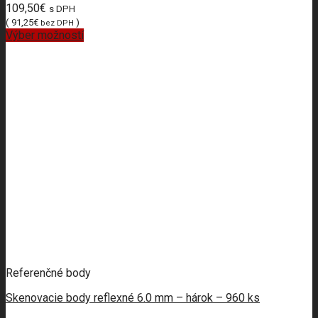
109,50
€
s DPH
(
91,25
€
)
bez DPH
Výber možností
Referenčné body
Skenovacie body reflexné 6.0 mm – hárok – 960 ks