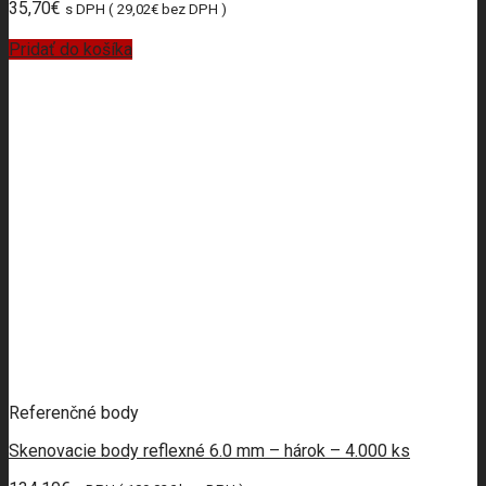
35,70
€
s DPH (
29,02
€
bez DPH )
Pridať do košíka
Referenčné body
Skenovacie body reflexné 6.0 mm – hárok – 4.000 ks