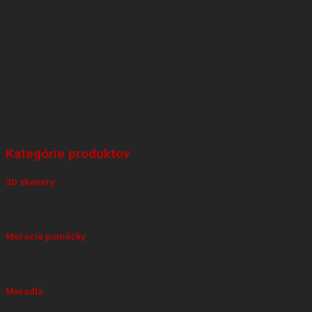
O NÁS
KONTAKT
VŠEOBECNÉ OBCHODNÉ PODMIENKY
OCHRANA OSOBNÝCH ÚDAJOV
REKLAMAČNÝ PORIADOK
Kategórie produktov
3D skenery
1 Produkt
Meracie pomôcky
10 Produkty
Meradlá