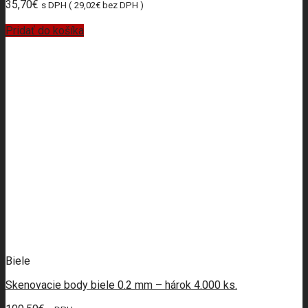
35,70
€
s DPH (
29,02
€
bez DPH )
Pridať do košíka
Biele
Skenovacie body biele 0.2 mm – hárok 4.000 ks.