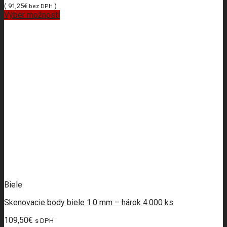
(
91,25
€
)
bez DPH
Výber možností
Biele
Skenovacie body biele 1.0 mm – hárok 4.000 ks
109,50
€
s DPH