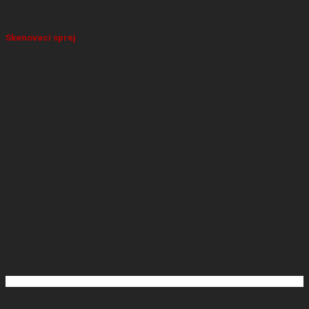
23 Produkty
Skenovací sprej
13 Produkty
ROBUSTECH S.R.O.
HRNČIARSKA 2727 / 5
94501 KOMÁRNO
SLOVENSKO
IČO: 44180705
IČ DPH: SK2022625176
+421 918 626 662
Copyright 2026 ©
BugesWeb
WordPress weby
eshopy