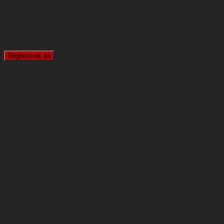
Vaše osobné údaje budú použité na zjednodušenie používania
tejto webovej stránke, na správu prihlasovania do vášho účtu a
na iné účely opísané v dokumente
pravidlá ochrany súkromia
.
Registrovať sa