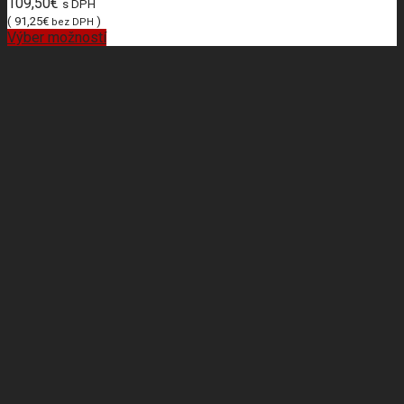
109,50
€
s DPH
(
91,25
€
)
bez DPH
Výber možností