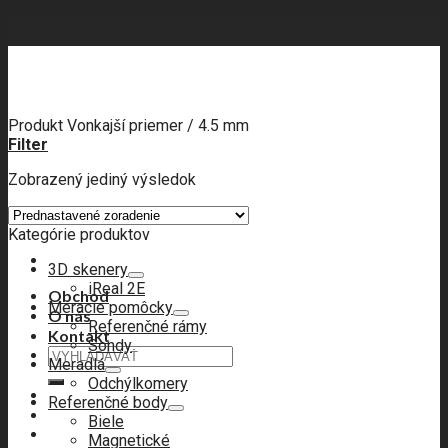
Skip
to
content
Produkt Vonkajší priemer
/
4.5 mm
Filter
Zobrazený jediný výsledok
Kategórie produktov
3D skenery
iReal 2E
Obchod
Meracie pomôcky
O nás
Referenčné rámy
Kontakt
Sondy
Hľadať:
Meradlá
Odchýlkomery
Referenčné body
Biele
Magnetické