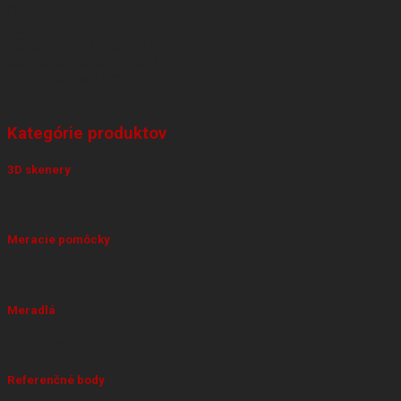
O NÁS
KONTAKT
VŠEOBECNÉ OBCHODNÉ PODMIENKY
OCHRANA OSOBNÝCH ÚDAJOV
REKLAMAČNÝ PORIADOK
Kategórie produktov
3D skenery
1 Produkt
Meracie pomôcky
10 Produkty
Meradlá
1 Produkt
Referenčné body