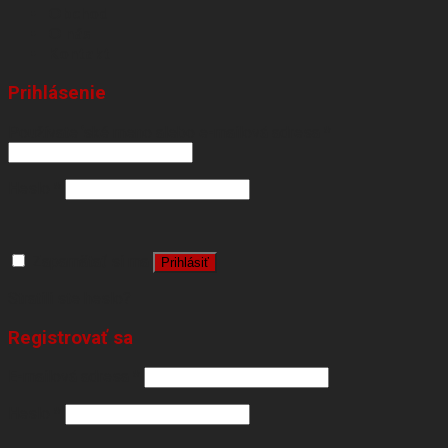
Obchod
O nás
Kontakt
Prihlásenie
Používateľské meno alebo e-mailová adresa
*
Heslo
*
Zapamätať si ma
Prihlásiť
Stratili ste heslo?
Registrovať sa
E-mailová adresa
*
Heslo
*