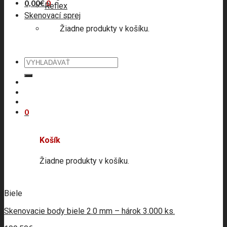
0,00
€
0
Reflex
Skenovací sprej
Žiadne produkty v košíku.
Hľadať:
0
Košík
Žiadne produkty v košíku.
Biele
Skenovacie body biele 2.0 mm – hárok 3.000 ks.