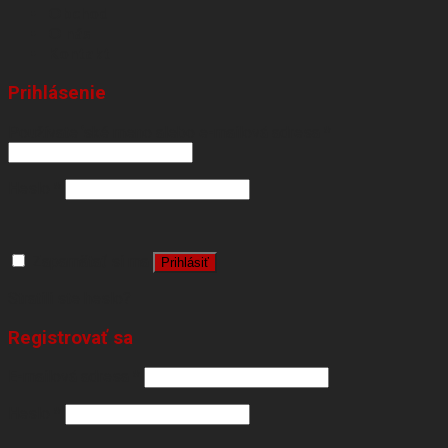
Obchod
O nás
Kontakt
Prihlásenie
Používateľské meno alebo e-mailová adresa
*
Heslo
*
Zapamätať si ma
Prihlásiť
Stratili ste heslo?
Registrovať sa
E-mailová adresa
*
Heslo
*