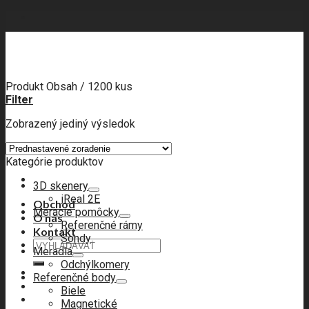
Skip
to
content
Produkt Obsah
/
1200 kus
Filter
Zobrazený jediný výsledok
Kategórie produktov
3D skenery
iReal 2E
Obchod
Meracie pomôcky
O nás
Referenčné rámy
Kontakt
Sondy
Hľadať:
Meradlá
Odchýlkomery
Referenčné body
Biele
Magnetické