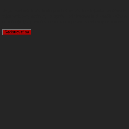
Vaše osobné údaje budú použité na zjednodušenie používania
tejto webovej stránke, na správu prihlasovania do vášho účtu a
na iné účely opísané v dokumente
pravidlá ochrany súkromia
.
Registrovať sa