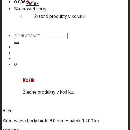
0,00
€
0
Reflex
Skenovací sprej
Žiadne produkty v košíku.
Hľadať:
0
Košík
Žiadne produkty v košíku.
Biele
Skenovacie body biele 8.0 mm – hárok 1.200 ks