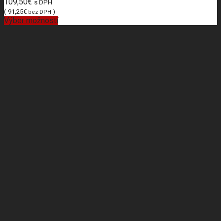
109,50
€
s DPH
(
91,25
€
)
bez DPH
Výber možností