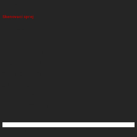
23 Produkty
Skenovací sprej
13 Produkty
ROBUSTECH S.R.O.
HRNČIARSKA 2727 / 5
94501 KOMÁRNO
SLOVENSKO
IČO: 44180705
IČ DPH: SK2022625176
+421 918 626 662
Copyright 2026 ©
BugesWeb
WordPress weby
eshopy