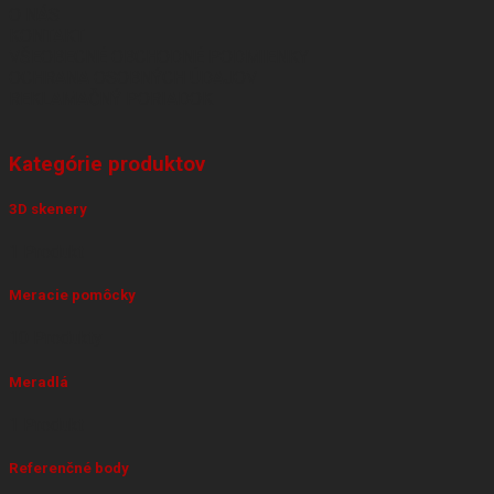
O NÁS
KONTAKT
VŠEOBECNÉ OBCHODNÉ PODMIENKY
OCHRANA OSOBNÝCH ÚDAJOV
REKLAMAČNÝ PORIADOK
Kategórie produktov
3D skenery
1 Produkt
Meracie pomôcky
10 Produkty
Meradlá
1 Produkt
Referenčné body