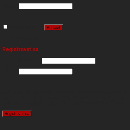
Heslo
*
Zapamätať si ma
Prihlásiť
Stratili ste heslo?
Registrovať sa
E-mailová adresa
*
Heslo
*
Vaše osobné údaje budú použité na zjednodušenie používania
tejto webovej stránke, na správu prihlasovania do vášho účtu a
na iné účely opísané v dokumente
pravidlá ochrany súkromia
.
Registrovať sa