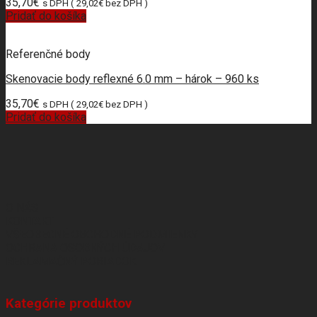
35,70
€
s DPH (
29,02
€
bez DPH )
Pridať do košíka
Referenčné body
Skenovacie body reflexné 6.0 mm – hárok – 960 ks
35,70
€
s DPH (
29,02
€
bez DPH )
Pridať do košíka
O NÁS
KONTAKT
VŠEOBECNÉ OBCHODNÉ PODMIENKY
OCHRANA OSOBNÝCH ÚDAJOV
REKLAMAČNÝ PORIADOK
Kategórie produktov