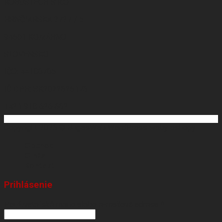
ROBUSTECH S.R.O.
HRNČIARSKA 2727 / 5
94501 KOMÁRNO
SLOVENSKO
IČO: 44180705
IČ DPH: SK2022625176
+421 918 626 662
Copyright 2026 ©
BugesWeb
WordPress weby
eshopy
Obchod
O nás
Kontakt
Prihlásenie
Používateľské meno alebo e-mailová adresa
*