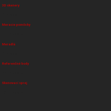
3D skenery
1 Produkt
Meracie pomôcky
10 Produkty
Meradlá
1 Produkt
Referenčné body
23 Produkty
Skenovací sprej
13 Produkty