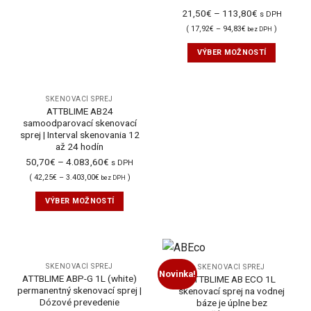
21,50
€
–
113,80
€
s DPH
(
17,92
€
–
94,83
€
)
bez DPH
VÝBER MOŽNOSTÍ
SKENOVACÍ SPREJ
ATTBLIME AB24
samoodparovací skenovací
sprej | Interval skenovania 12
až 24 hodín
50,70
€
–
4.083,60
€
s DPH
(
42,25
€
–
3.403,00
€
)
bez DPH
VÝBER MOŽNOSTÍ
SKENOVACÍ SPREJ
SKENOVACÍ SPREJ
Novinka!
ATTBLIME ABP-G 1L (white)
ATTBLIME AB ECO 1L
permanentný skenovací sprej |
skenovací sprej na vodnej
Dózové prevedenie
báze je úplne bez