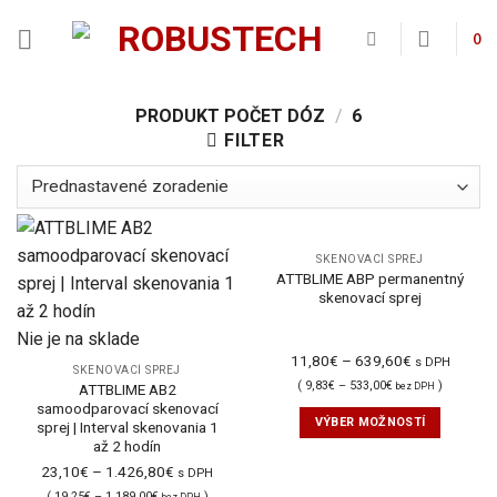
Skip
to
0
content
PRODUKT POČET DÓZ
/
6
FILTER
SKENOVACÍ SPREJ
ATTBLIME ABP permanentný
skenovací sprej
Nie je na sklade
11,80
€
–
639,60
€
s DPH
SKENOVACÍ SPREJ
(
9,83
€
–
533,00
€
)
bez DPH
ATTBLIME AB2
samoodparovací skenovací
VÝBER MOŽNOSTÍ
sprej | Interval skenovania 1
až 2 hodín
23,10
€
–
1.426,80
€
s DPH
(
19,25
€
–
1.189,00
€
)
bez DPH