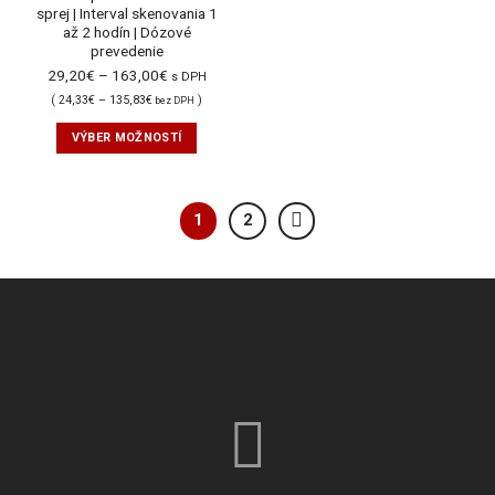
sprej | Interval skenovania 1
až 2 hodín | Dózové
prevedenie
29,20
€
–
163,00
€
s DPH
(
24,33
€
–
135,83
€
)
bez DPH
VÝBER MOŽNOSTÍ
1
2