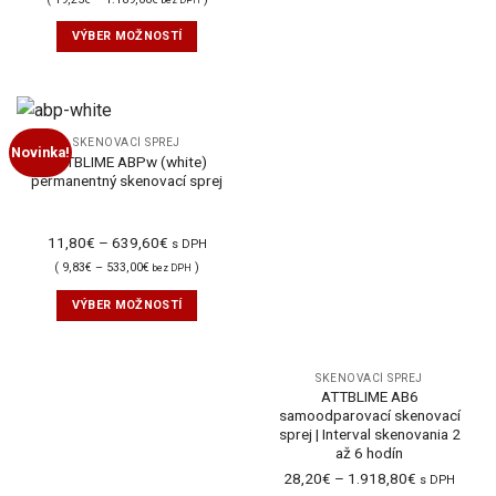
VÝBER MOŽNOSTÍ
SKENOVACÍ SPREJ
Novinka!
ATTBLIME ABPw (white)
permanentný skenovací sprej
11,80
€
–
639,60
€
s DPH
(
9,83
€
–
533,00
€
)
bez DPH
VÝBER MOŽNOSTÍ
SKENOVACÍ SPREJ
ATTBLIME AB6
samoodparovací skenovací
sprej | Interval skenovania 2
až 6 hodín
28,20
€
–
1.918,80
€
s DPH