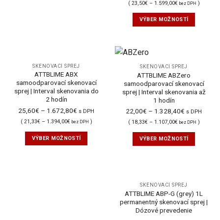
(
23,50
€
–
1.599,00
€
)
bez DPH
VÝBER MOŽNOSTÍ
SKENOVACÍ SPREJ
SKENOVACÍ SPREJ
ATTBLIME ABX
ATTBLIME ABZero
samoodparovací skenovací
samoodparovací skenovací
sprej | Interval skenovania do
sprej | Interval skenovania až
2 hodín
1 hodín
25,60
€
–
1.672,80
€
22,00
€
–
1.328,40
€
s DPH
s DPH
(
21,33
€
–
1.394,00
€
)
(
18,33
€
–
1.107,00
€
)
bez DPH
bez DPH
VÝBER MOŽNOSTÍ
VÝBER MOŽNOSTÍ
SKENOVACÍ SPREJ
ATTBLIME ABP-G (grey) 1L
permanentný skenovací sprej |
Dózové prevedenie