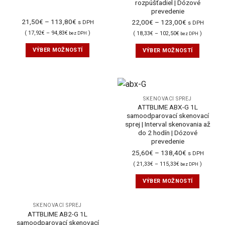
rozpúšťadiel | Dózové
prevedenie
21,50
€
–
113,80
€
22,00
€
–
123,00
€
s DPH
s DPH
(
17,92
€
–
94,83
€
)
(
18,33
€
–
102,50
€
)
bez DPH
bez DPH
VÝBER MOŽNOSTÍ
VÝBER MOŽNOSTÍ
SKENOVACÍ SPREJ
ATTBLIME ABX-G 1L
samoodparovací skenovací
sprej | Interval skenovania až
do 2 hodín | Dózové
prevedenie
25,60
€
–
138,40
€
s DPH
(
21,33
€
–
115,33
€
)
bez DPH
VÝBER MOŽNOSTÍ
SKENOVACÍ SPREJ
ATTBLIME AB2-G 1L
samoodparovací skenovací