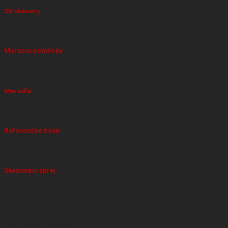
3D skenery
1 Produkt
Meracie pomôcky
10 Produkty
Meradlá
1 Produkt
Referenčné body
23 Produkty
Skenovací sprej
13 Produkty