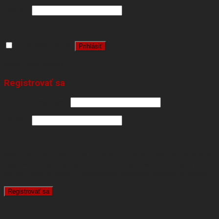
Heslo
*
Zapamätať si ma
Prihlásiť
Stratili ste heslo?
Registrovať sa
E-mailová adresa
*
Heslo
*
Vaše osobné údaje budú použité na zjednodušenie používania
tejto webovej stránke, na správu prihlasovania do vášho účtu a
na iné účely opísané v dokumente
pravidlá ochrany súkromia
.
Registrovať sa