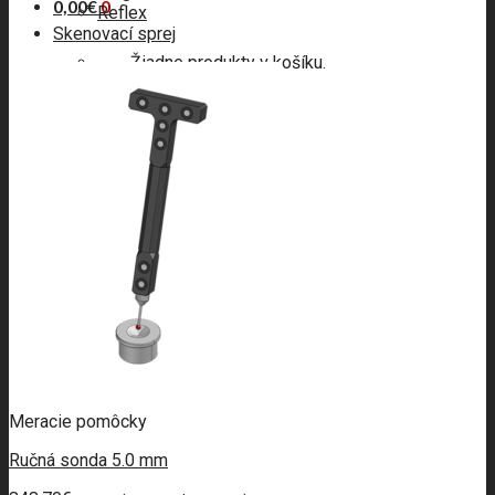
0,00
€
0
Reflex
Skenovací sprej
Žiadne produkty v košíku.
Hľadať:
0
Košík
Žiadne produkty v košíku.
Meracie pomôcky
Ručná sonda 5.0 mm