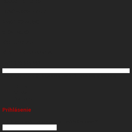
ROBUSTECH S.R.O.
HRNČIARSKA 2727 / 5
94501 KOMÁRNO
SLOVENSKO
IČO: 44180705
IČ DPH: SK2022625176
+421 918 626 662
Copyright 2026 ©
BugesWeb
WordPress weby
eshopy
Obchod
O nás
Kontakt
Prihlásenie
Používateľské meno alebo e-mailová adresa
*