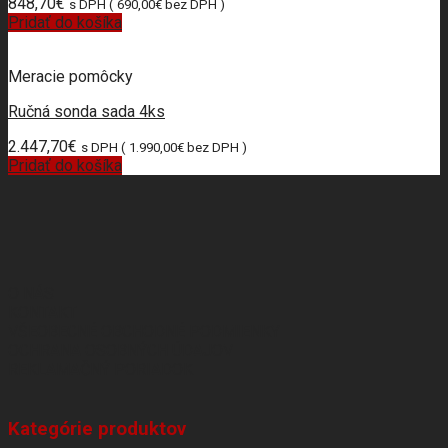
848,70
€
s DPH (
690,00
€
bez DPH )
Pridať do košíka
Meracie pomôcky
Ručná sonda sada 4ks
2.447,70
€
s DPH (
1.990,00
€
bez DPH )
Pridať do košíka
O NÁS
KONTAKT
VŠEOBECNÉ OBCHODNÉ PODMIENKY
OCHRANA OSOBNÝCH ÚDAJOV
REKLAMAČNÝ PORIADOK
Kategórie produktov