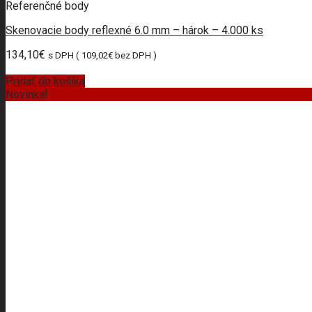
Referenčné body
Skenovacie body reflexné 6.0 mm – hárok – 4.000 ks
134,10
€
s DPH (
109,02
€
bez DPH )
Pridať do košíka
Novinka!