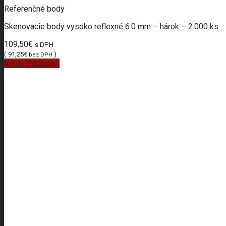
Referenčné body
Skenovacie body vysoko reflexné 6.0 mm – hárok – 2.000 ks
109,50
€
s DPH
(
91,25
€
)
bez DPH
Výber možností