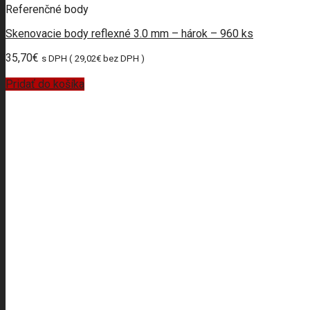
Referenčné body
Skenovacie body reflexné 3.0 mm – hárok – 960 ks
35,70
€
s DPH (
29,02
€
bez DPH )
Pridať do košíka