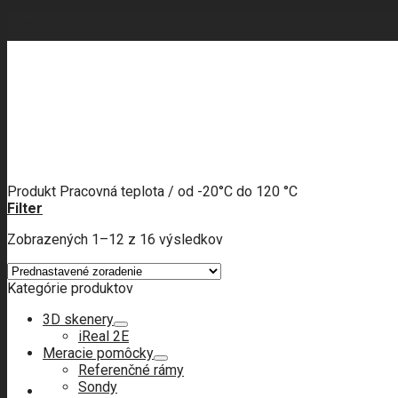
Skip
to
content
Produkt Pracovná teplota
/
od -20°C do 120 °C
Filter
Zobrazených 1–12 z 16 výsledkov
Kategórie produktov
3D skenery
iReal 2E
Meracie pomôcky
Referenčné rámy
Sondy