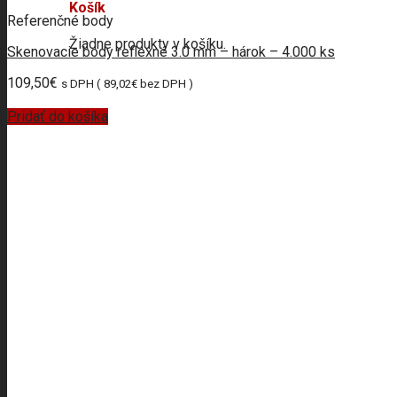
Košík
Referenčné body
Žiadne produkty v košíku.
Skenovacie body reflexné 3.0 mm – hárok – 4.000 ks
109,50
€
s DPH (
89,02
€
bez DPH )
Pridať do košíka