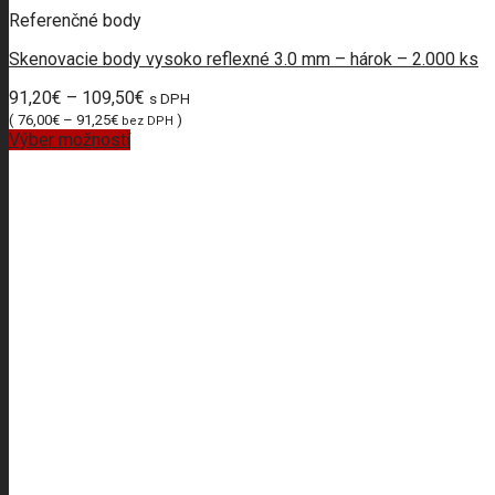
Referenčné body
Skenovacie body vysoko reflexné 3.0 mm – hárok – 2.000 ks
91,20
€
–
109,50
€
s DPH
(
76,00
€
–
91,25
€
)
bez DPH
Výber možností