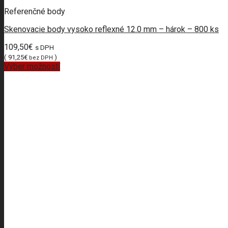
Referenčné body
Skenovacie body vysoko reflexné 12.0 mm – hárok – 800 ks
109,50
€
s DPH
(
91,25
€
)
bez DPH
Výber možností